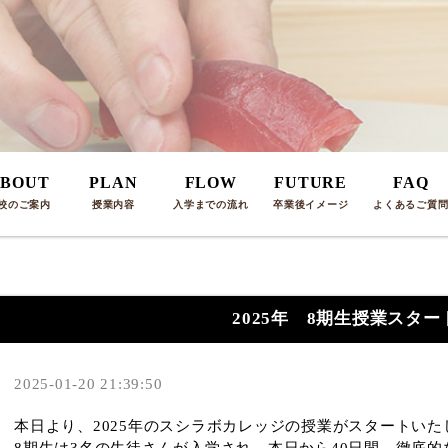
BOUT
PLAN
FLOW
FUTURE
FAQ
校のご案内
授業内容
入学までの流れ
卒業後イメージ
よくあるご質
2025年 8期生授業スター
2025-01-20 21:39:50
本日より、2025年のスシラボカレッジの授業がスタートいた
8期生は3名の生徒さんが入学され、本日から40日間、徹底