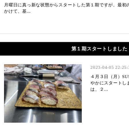
月曜日に真っ新な状態からスタートした第１期ですが、最初
かけて、基...
第１期スタートしました
2023-04-05 22:25:
４月３日（月）SUS
やかにスタートし
は、２...